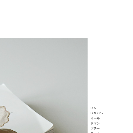
R &
D.M.Co-
オール
ドマン
ズテー