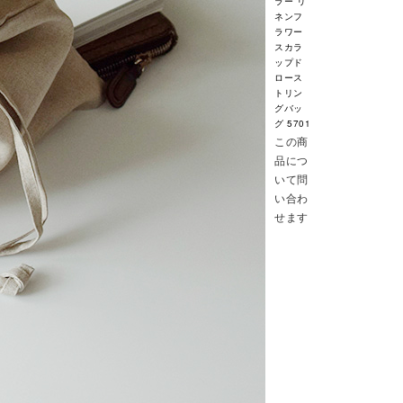
ラー リ
ネンフ
ラワー
スカラ
ップド
ロース
トリン
グバッ
グ 5701
この商
品につ
いて問
い合わ
せます