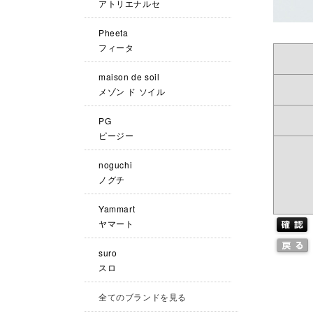
アトリエナルセ
Pheeta
フィータ
maison de soil
メゾン ド ソイル
PG
ピージー
noguchi
ノグチ
Yammart
ヤマート
suro
スロ
全てのブランドを見る