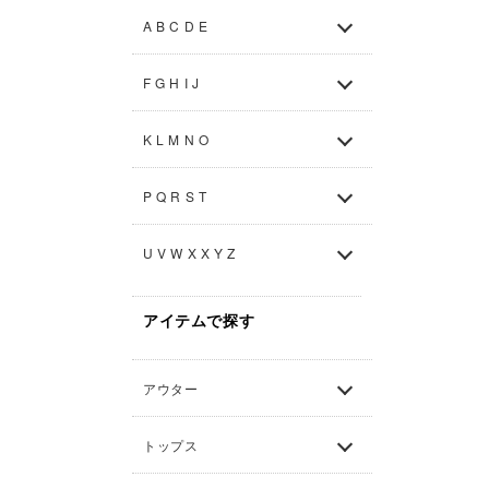
A B C D E
F G H I J
K L M N O
P Q R S T
U V W X X Y Z
アイテムで探す
アウター
トップス