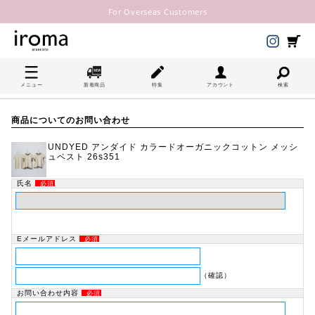
For Overseas Customers
メニュー
新着商品
特集
アカウント
検索
商品についてのお問い合わせ
UNDYED アンダイド カラードオーガニックコットン メッシ
ュベスト 26s351
氏名
必須
Eメールアドレス
必須
（確認）
お問い合わせ内容
必須