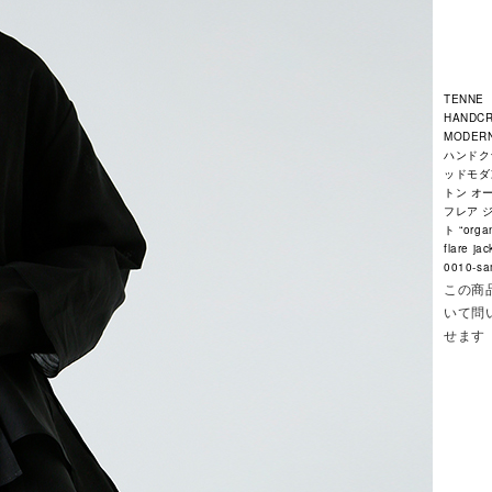
TENNE
HANDC
MODER
ハンドク
ッドモダ
トン オ
フレア 
ト “orga
flare jac
0010-s
この商
いて問
せます