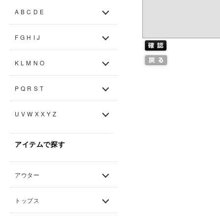
A B C D E
F G H I J
K L M N O
P Q R S T
U V W X X Y Z
アイテムで探す
アウター
トップス