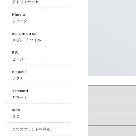
アトリエナルセ
Pheeta
フィータ
maison de soil
メゾン ド ソイル
PG
ピージー
noguchi
ノグチ
Yammart
ヤマート
suro
スロ
全てのブランドを見る