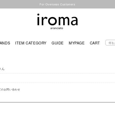
For Overseas Customers
ANDS
ITEM CATEGORY
GUIDE
MYPAGE
CART
さん
てのお問い合わせ