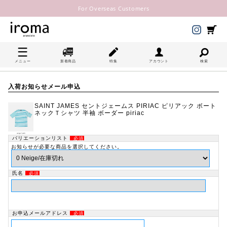
For Overseas Customers
メニュー
新着商品
特集
アカウント
検索
入荷お知らせメール申込
SAINT JAMES セントジェームス PIRIAC ピリアック ボート
ネックＴシャツ 半袖 ボーダー piriac
バリエーションリスト
必須
お知らせが必要な商品を選択してください。
氏名
必須
お申込メールアドレス
必須