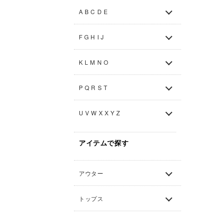
A B C D E
F G H I J
K L M N O
P Q R S T
U V W X X Y Z
アイテムで探す
アウター
トップス