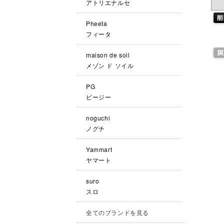
アトリエナルセ
Pheeta
フィータ
maison de soil
メゾン ド ソイル
PG
ピージー
noguchi
ノグチ
Yammart
ヤマート
suro
スロ
全てのブランドを見る