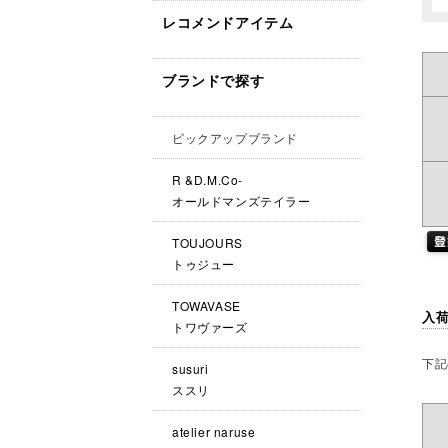
レコメンドアイテム
ブランドで探す
ピックアップブランド
R &D.M.Co-
オールドマンズテイラー
TOUJOURS
トゥジュー
TOWAVASE
入
トワヴァーズ
下記
susuri
ススリ
atelier naruse