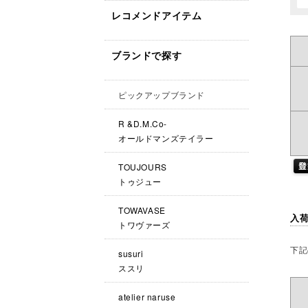
レコメンドアイテム
ブランドで探す
ピックアップブランド
R &D.M.Co-
オールドマンズテイラー
TOUJOURS
トゥジュー
TOWAVASE
入
トワヴァーズ
下記
susuri
ススリ
atelier naruse