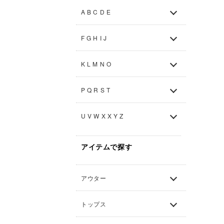
A B C D E
F G H I J
K L M N O
P Q R S T
U V W X X Y Z
アイテムで探す
アウター
トップス