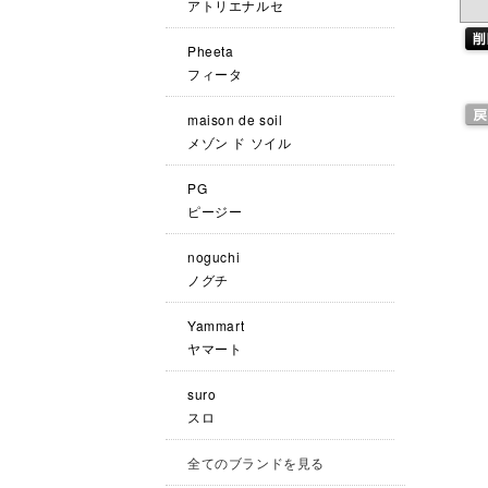
アトリエナルセ
Pheeta
フィータ
maison de soil
メゾン ド ソイル
PG
ピージー
noguchi
ノグチ
Yammart
ヤマート
suro
スロ
全てのブランドを見る