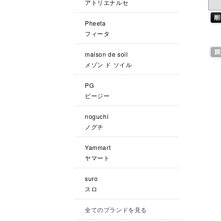
アトリエナルセ
Pheeta
フィータ
maison de soil
メゾン ド ソイル
PG
ピージー
noguchi
ノグチ
Yammart
ヤマート
suro
スロ
全てのブランドを見る