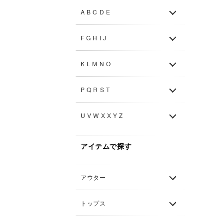
A B C D E
F G H I J
K L M N O
P Q R S T
U V W X X Y Z
アイテムで探す
アウター
トップス