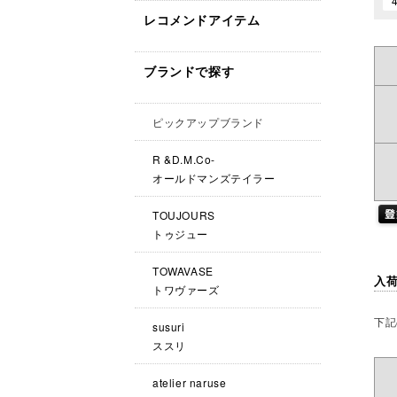
レコメンドアイテム
ブランドで探す
ピックアップブランド
R &D.M.Co-
オールドマンズテイラー
TOUJOURS
トゥジュー
TOWAVASE
入
トワヴァーズ
下記
susuri
ススリ
atelier naruse