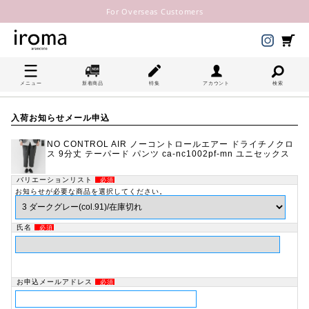
For Overseas Customers
メニュー
新着商品
特集
アカウント
検索
入荷お知らせメール申込
NO CONTROL AIR ノーコントロールエアー ドライチノクロ
ス 9分丈 テーパード パンツ ca-nc1002pf-mn ユニセックス
バリエーションリスト
必須
お知らせが必要な商品を選択してください。
氏名
必須
お申込メールアドレス
必須