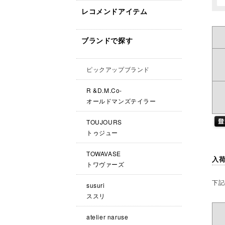
レコメンドアイテム
ブランドで探す
ピックアップブランド
R &D.M.Co-
オールドマンズテイラー
TOUJOURS
トゥジュー
TOWAVASE
入
トワヴァーズ
下記
susuri
ススリ
atelier naruse