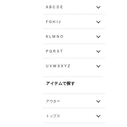
A B C D E
F G H I J
K L M N O
P Q R S T
U V W X X Y Z
アイテムで探す
アウター
トップス