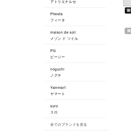
アトリエナルセ
Pheeta
フィータ
maison de soil
メゾン ド ソイル
PG
ピージー
noguchi
ノグチ
Yammart
ヤマート
suro
スロ
全てのブランドを見る