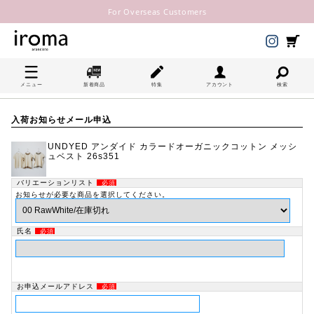
For Overseas Customers
メニュー
新着商品
特集
アカウント
検索
入荷お知らせメール申込
UNDYED アンダイド カラードオーガニックコットン メッシ
ュベスト 26s351
バリエーションリスト
必須
お知らせが必要な商品を選択してください。
氏名
必須
お申込メールアドレス
必須