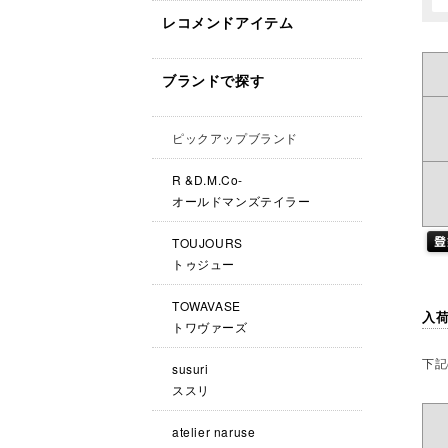
レコメンドアイテム
ブランドで探す
ピックアップブランド
R &D.M.Co-
オールドマンズテイラー
TOUJOURS
トゥジュー
TOWAVASE
入
トワヴァーズ
下記
susuri
ススリ
atelier naruse