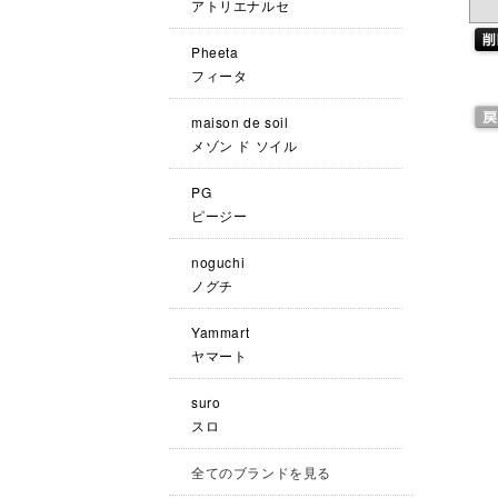
アトリエナルセ
Pheeta
フィータ
maison de soil
メゾン ド ソイル
PG
ピージー
noguchi
ノグチ
Yammart
ヤマート
suro
スロ
全てのブランドを見る