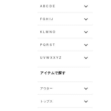
A B C D E
F G H I J
K L M N O
P Q R S T
U V W X X Y Z
アイテムで探す
アウター
トップス