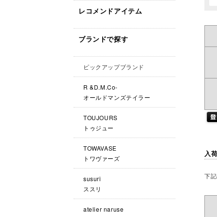
レコメンドアイテム
ブランドで探す
ピックアップブランド
R &D.M.Co-
オールドマンズテイラー
TOUJOURS
トゥジュー
TOWAVASE
入
トワヴァーズ
下記
susuri
ススリ
atelier naruse