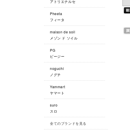
アトリエナルセ
Pheeta
フィータ
maison de soil
メゾン ド ソイル
PG
ピージー
noguchi
ノグチ
Yammart
ヤマート
suro
スロ
全てのブランドを見る