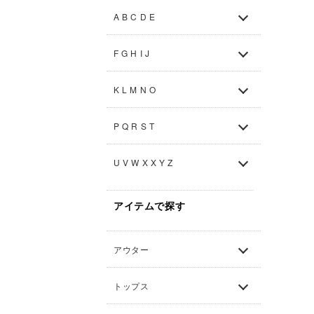
A B C D E
F G H I J
K L M N O
P Q R S T
U V W X X Y Z
アイテムで探す
アウター
トップス