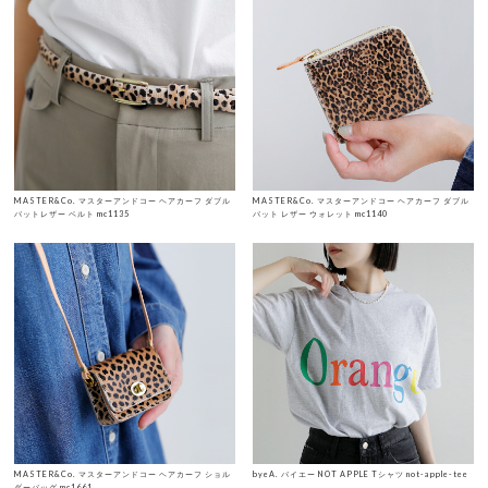
MASTER&Co. マスターアンドコー ヘアカーフ ダブル
MASTER&Co. マスターアンドコー ヘアカーフ ダブル
バットレザー ベルト mc1135
バット レザー ウォレット mc1140
MASTER&Co. マスターアンドコー ヘアカーフ ショル
byeA. バイエー NOT APPLE Tシャツ not-apple-tee
ダーバッグ mc1661