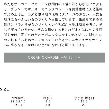
私たちオーガニックガーデンは関西の工場５社からなるファクト
リーブランドです。オーガニックコットンを共通素材に天然染料
で染め上げた、出来る限り地球環境にダメージの少ない、人にも
地球にもやさしいものづくりを目指しています。生産者である私
達ひとりひとりがものづくりという視点から地球環境を考え、そ
して守っていきたい...そんな想いもあるけれどまずはゆっくり時
間をかけて育てられたオーガニックコットンのやさしい肌触りに
包まれる「しあわせ」を知っていただきたい...ナチュラルライフ
への小さなきっかけのひとつになればと願っています。
ORGANIC GARDEN 一覧はこちら
SIZE
size(cm)
履き口
かかと-履き口
22.5-24.5
8.5
18.5
25-27
8.5
21