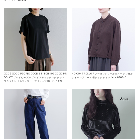
GGG | GOOD PEOPLE GOOD STITCHING GOOD PR
NO CONTROL AIR ノーコントロールエアー テンセル
ODUCT グッドピープル グッドスティッチング グッド
ナイロンブロード 裾タック シャツ hr-nc0303sf
プロダクト ドルマンスリーブ Tシャツ 02-01-1494