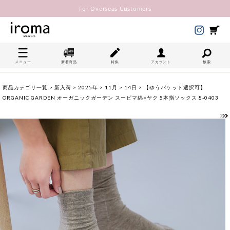
For Overseas Customers
メニュー
新着商品
特集
アカウント
検索
商品カテゴリ一覧
>
新入荷
>
2025年
>
11月
>
14日
> 【ゆうパケット選択可】
ORGANIC GARDEN オーガニックガーデン スーピマ綿×ヤク 5本指ソックス 8-0403