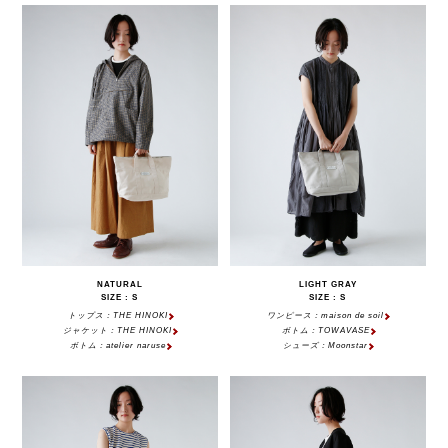
NATURAL
LIGHT GRAY
SIZE : S
SIZE : S
トップス：THE HINOKI
ワンピース：maison de soil
ジャケット：THE HINOKI
ボトム：TOWAVASE
ボトム：atelier naruse
シューズ：Moonstar