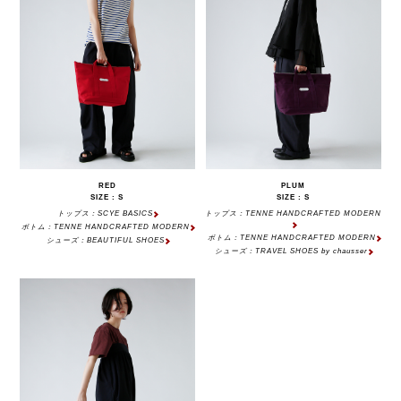
RED
PLUM
SIZE : S
SIZE : S
トップス：SCYE BASICS
トップス：TENNE HANDCRAFTED MODERN
ボトム：TENNE HANDCRAFTED MODERN
ボトム：TENNE HANDCRAFTED MODERN
シューズ：BEAUTIFUL SHOES
シューズ：TRAVEL SHOES by chausser