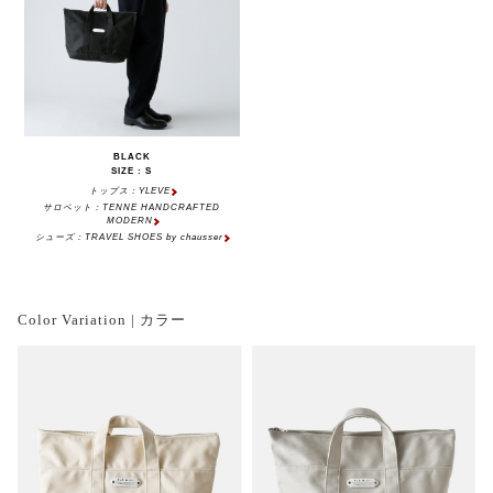
BLACK
SIZE : S
トップス：YLEVE
サロペット：TENNE HANDCRAFTED
MODERN
シューズ：TRAVEL SHOES by chausser
Color Variation | カラー