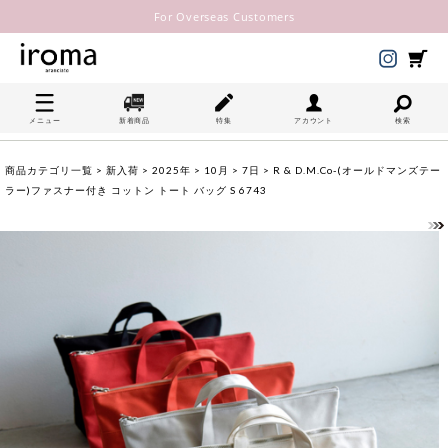
For Overseas Customers
メニュー
新着商品
特集
アカウント
検索
商品カテゴリ一覧
>
新入荷
>
2025年
>
10月
>
7日
> R & D.M.Co-(オールドマンズテー
ラー)ファスナー付き コットン トート バッグ S 6743