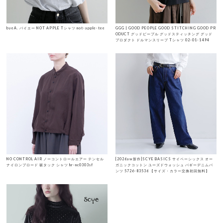
byeA. バイエー NOT APPLE Tシャツ not-apple-tee
GGG | GOOD PEOPLE GOOD STITCHING GOOD PR
ODUCT グッドピープル グッドスティッチング グッド
プロダクト ドルマンスリーブ Tシャツ 02-01-1494
NO CONTROL AIR ノーコントロールエアー テンセル
[2026aw新作]SCYE BASICS サイベーシックス オー
ナイロンブロード 裾タック シャツ hr-nc0303sf
ガニックコットン ユーズドウォッシュ バギーデニムパ
ンツ 5726-83536 【サイズ・カラー交換初回無料】