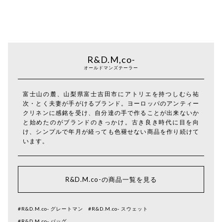
R&D.M,co-
オールドマンズテーラー
富士山の麓、山梨県富士吉田市にアトリエを持つしむら祐
次・とく夫妻が手がけるブランド。ヨーロッパのアンティー
クリネンに感銘を受け、自分達の手で作ることが出来ないか
と始めたのがブランドのきっかけ。古き良き時代に目を向
け、シンプルで年月が経っても色褪せない商品を作り続けて
います。
R&D.M.co-の商品一覧を見る
#R&D.M.co- グレートマン
#R&D.M.co- スウェット
#R&D.M.co- バッグ