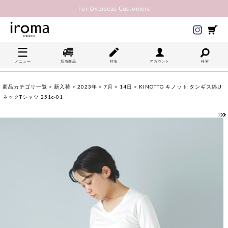
For Overseas Customers
メニュー
新着商品
特集
アカウント
検索
商品カテゴリ一覧
>
新入荷
>
2023年
>
7月
>
14日
> KINOTTO キノット タンギス綿U
ネックTシャツ 251c-01