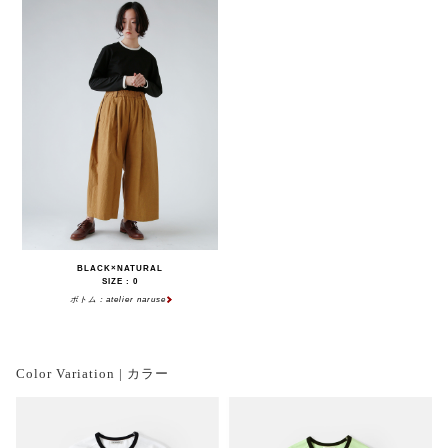
BLACK×NATURAL
SIZE : 0
ボトム：atelier naruse
Color Variation | カラー