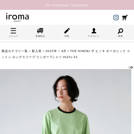
For Overseas Customers
メニュー
新着商品
特集
アカウント
検索
商品カテゴリ一覧
>
新入荷
>
2025年
>
4月
> THE HINOKI ザ ヒノキ オーガニック コ
ットン ロングスリーブ リンガー Tシャツ th25s-31