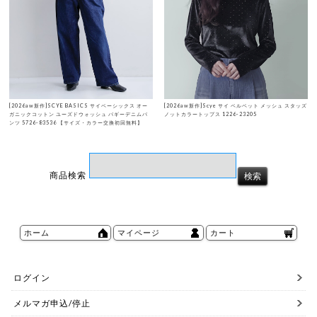
[2026aw新作]SCYE BASICS サイベーシックス オー
[2026aw新作]Scye サイ ベルベット メッシュ スタッズ
ガニックコットン ユーズドウォッシュ バギーデニムパ
ノットカラートップス 1226-23205
ンツ 5726-83536 【サイズ・カラー交換初回無料】
商品検索
ホーム
マイページ
カート
ログイン
メルマガ申込/停止