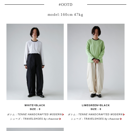
#OOTD
model:160cm 47kg
WHITE×BLACK
LIMEGREEN×BLACK
SIZE : 0
SIZE : 0
ボトム：TENNE HANDCRAFTED MODERN
ボトム：TENNE HANDCRAFTED MODERN
シューズ：TRAVELSHOES by chausser
シューズ：TRAVELSHOES by chausser