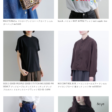
MASTER&Co. マスターアンドコー ヘアカーフ ショル
byeA. バイエー NOT APPLE Tシャツ not-apple-tee
ダーバッグ mc1661
GGG | GOOD PEOPLE GOOD STITCHING GOOD PR
NO CONTROL AIR ノーコントロールエアー テンセル
ODUCT グッドピープル グッドスティッチング グッド
ナイロンブロード 裾タック シャツ hr-nc0303sf
プロダクト ドルマンスリーブ Tシャツ 02-01-1494