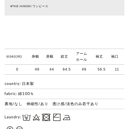
#THE HINOKI ワンピース
アーム
size(cm)
身幅
肩幅
総丈
袖丈
袖口
ホール
0
49
44
64.5
49
56.5
11
country: 日本製
fabric: 綿100％
裏地/なし 伸縮性/あり 透け感/淡色のみ若干あり
Laundry: