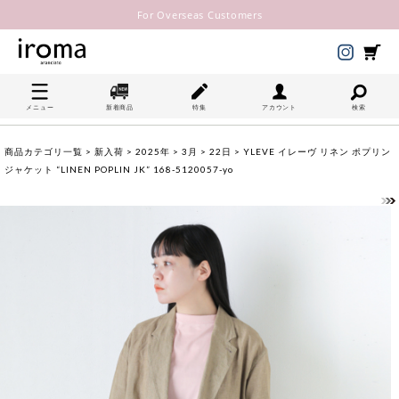
For Overseas Customers
メニュー
新着商品
特集
アカウント
検索
商品カテゴリ一覧
>
新入荷
>
2025年
>
3月
>
22日
> YLEVE イレーヴ リネン ポプリン
ジャケット “LINEN POPLIN JK” 168-5120057-yo