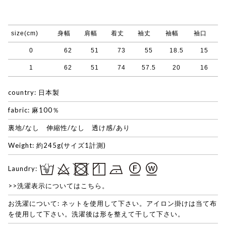
size(cm)
身幅
肩幅
着丈
袖丈
袖幅
袖口
0
62
51
73
55
18.5
15
1
62
51
74
57.5
20
16
country: 日本製
fabric: 麻100％
裏地/なし 伸縮性/なし 透け感/あり
Weight: 約245g(サイズ1計測)
Laundry:
>>洗濯表示についてはこちら。
お洗濯について: ネットを使用して下さい。アイロン掛けは当て布
を使用して下さい。洗濯後は形を整えて干して下さい。