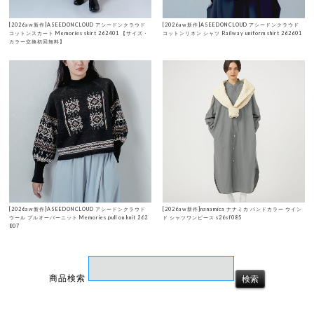
[2026aw新作]ASEEDONCLOUD アシードンクラウド
[2026aw新作]ASEEDONCLOUD アシードンクラウド
コットンスカート Memories skirt 262401 【サイズ・
コットンリネン シャツ Railway uniform shirt 262601
カラー交換初回無料】
[2026aw新作]ASEEDONCLOUD アシードンクラウド
[2026aw新作]nanamica ナナミカ バンドカラー ウイン
ウール プルオーバーニット Memories pull on knit 262
ド シャツワンピース s26sf085
807
商品検索