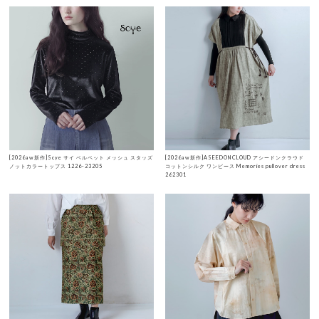
[2026aw新作]Scye サイ ベルベット メッシュ スタッズ
[2026aw新作]ASEEDONCLOUD アシードンクラウド
ノットカラートップス 1226-23205
コットンシルク ワンピース Memories pullover dress
262301