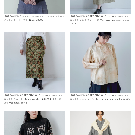
[2026aw新作]Scye サイ ベルベット メッシュ スタッズ
[2026aw新作]ASEEDONCLOUD アシードンクラウド
ノットカラートップス 1226-23205
コットンシルク ワンピース Memories pullover dress
262301
[2026aw新作]ASEEDONCLOUD アシードンクラウド
[2026aw新作]ASEEDONCLOUD アシードンクラウド
コットンスカート Memories skirt 262401 【サイズ・
コットンリネン シャツ Railway uniform shirt 262601
カラー交換初回無料】