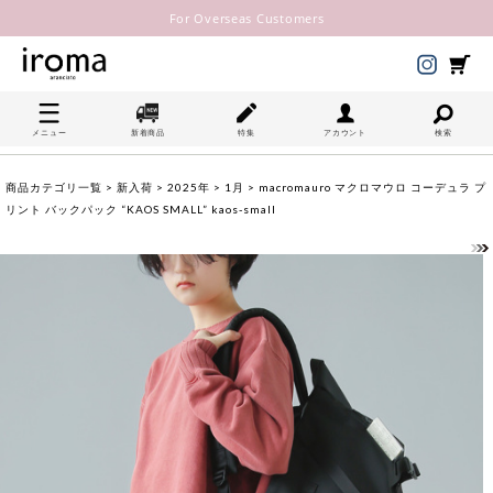
For Overseas Customers
メニュー
新着商品
特集
アカウント
検索
商品カテゴリ一覧
>
新入荷
>
2025年
>
1月
> macromauro マクロマウロ コーデュラ プ
リント バックパック “KAOS SMALL” kaos-small