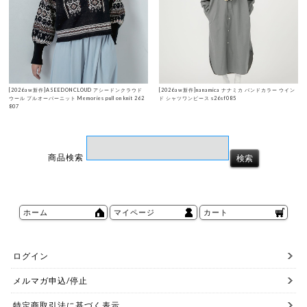
[2026aw新作]ASEEDONCLOUD アシードンクラウド
[2026aw新作]nanamica ナナミカ バンドカラー ウイン
ウール プルオーバーニット Memories pull on knit 262
ド シャツワンピース s26sf085
807
商品検索
ホーム
マイページ
カート
ログイン
メルマガ申込/停止
特定商取引法に基づく表示