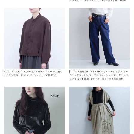
プロダクト ドルマンスリーブ Tシャツ 02-01-1494
NO CONTROL AIR ノーコントロールエアー テンセル
[2026aw新作]SCYE BASICS サイベーシックス オー
ナイロンブロード 裾タック シャツ hr-nc0303sf
ガニックコットン ユーズドウォッシュ バギーデニムパ
ンツ 5726-83536 【サイズ・カラー交換初回無料】