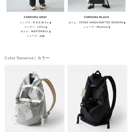
CORDURA GRAY
CORDURA BLACK
トップス：R & D.M.Co-
ボトム：TENNE HANDCRAFTED MODERN
インナー：LIFiLL
シューズ：Moonstar
ボトム：MASTER&Co.
シューズ：pg
Color Variation | カラー