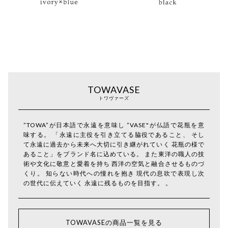
TOWAVASE
トワヴァーズ
”TOWA”が日本語で永遠を意味し ”VASE"が仏語で花瓶を意
味する。 「永遠に主役を引き立てる脇役であること、 そし
て永遠に過去から未来へ大切に引き継がれていく 花瓶の様で
あること」をブランド名に込めている。 また東洋の職人の技
術や文化に敬意と愛着を持ち 西洋の空気と融合させるものづ
くり。 知らない時代への憧れを抱き 現代の息吹で表現し次
の世代に伝えていく 永遠に残るものを目指す。 。
TOWAVASEの商品一覧を見る