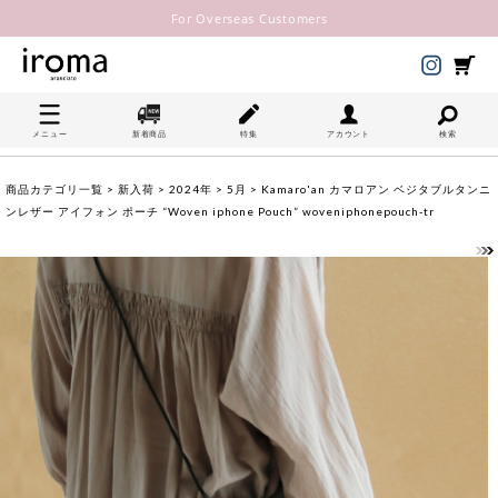
For Overseas Customers
メニュー
新着商品
特集
アカウント
検索
商品カテゴリ一覧
>
新入荷
>
2024年
>
5月
> Kamaro'an カマロアン ベジタブルタンニ
ンレザー アイフォン ポーチ “Woven iphone Pouch” woveniphonepouch-tr