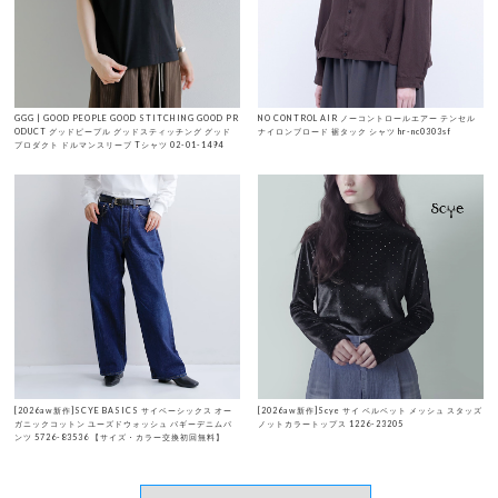
GGG | GOOD PEOPLE GOOD STITCHING GOOD PR
NO CONTROL AIR ノーコントロールエアー テンセル
ODUCT グッドピープル グッドスティッチング グッド
ナイロンブロード 裾タック シャツ hr-nc0303sf
プロダクト ドルマンスリーブ Tシャツ 02-01-1494
[2026aw新作]SCYE BASICS サイベーシックス オー
[2026aw新作]Scye サイ ベルベット メッシュ スタッズ
ガニックコットン ユーズドウォッシュ バギーデニムパ
ノットカラートップス 1226-23205
ンツ 5726-83536 【サイズ・カラー交換初回無料】