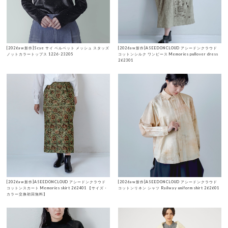
[2026aw新作]Scye サイ ベルベット メッシュ スタッズ
[2026aw新作]ASEEDONCLOUD アシードンクラウド
ノットカラートップス 1226-23205
コットンシルク ワンピース Memories pullover dress
262301
[2026aw新作]ASEEDONCLOUD アシードンクラウド
[2026aw新作]ASEEDONCLOUD アシードンクラウド
コットンスカート Memories skirt 262401 【サイズ・
コットンリネン シャツ Railway uniform shirt 262601
カラー交換初回無料】