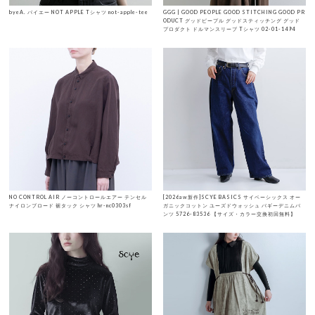
byeA. バイエー NOT APPLE Tシャツ not-apple-tee
GGG | GOOD PEOPLE GOOD STITCHING GOOD PR
ODUCT グッドピープル グッドスティッチング グッド
プロダクト ドルマンスリーブ Tシャツ 02-01-1494
NO CONTROL AIR ノーコントロールエアー テンセル
[2026aw新作]SCYE BASICS サイベーシックス オー
ナイロンブロード 裾タック シャツ hr-nc0303sf
ガニックコットン ユーズドウォッシュ バギーデニムパ
ンツ 5726-83536 【サイズ・カラー交換初回無料】