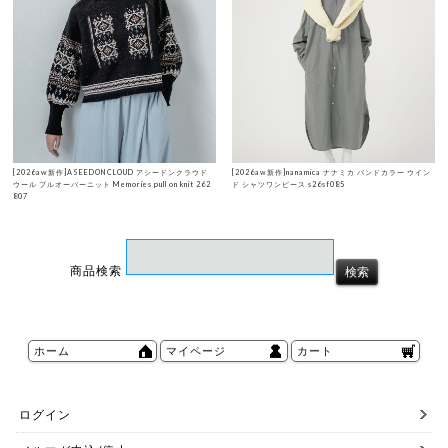
[2026aw新作]ASEEDONCLOUD アシードンクラウド
[2026aw新作]nanamica ナナミカ バンドカラー ウイン
ウール プルオーバーニット Memories pull on knit 262
ド シャツワンピース s26sf085
807
商品検索
ホーム
マイページ
カート
ログイン