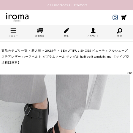
For Overseas Customers
メニュー
新着商品
特集
アカウント
検索
商品カテゴリ一覧
>
新入荷
>
2025年
> BEAUTIFUL SHOES ビューティフルシューズ
ステアレザー ハーフベルト ビブラムソール サンダル halfbeltsandals-ma 【サイズ交
換初回無料】