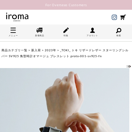
For Overseas Customers
メニュー
新着商品
特集
アカウント
検索
商品カテゴリ一覧
>
新入荷
>
2023年
> _TOKI_ トキ リザードレザー スターリングシル
バー SV925 角型時計オマージュ ブレスレット proto-001-sv925-fn