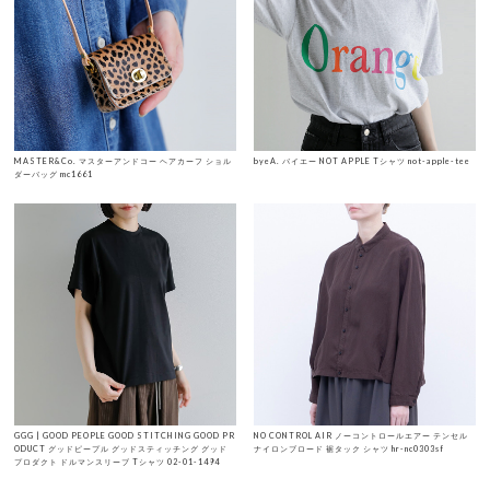
MASTER&Co. マスターアンドコー ヘアカーフ ショル
byeA. バイエー NOT APPLE Tシャツ not-apple-tee
ダーバッグ mc1661
GGG | GOOD PEOPLE GOOD STITCHING GOOD PR
NO CONTROL AIR ノーコントロールエアー テンセル
ODUCT グッドピープル グッドスティッチング グッド
ナイロンブロード 裾タック シャツ hr-nc0303sf
プロダクト ドルマンスリーブ Tシャツ 02-01-1494