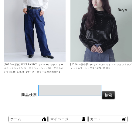
[2026aw新作]SCYE BASICS サイベーシックス オー
[2026aw新作]Scye サイ ベルベット メッシュ スタッズ
ガニックコットン ユーズドウォッシュ バギーデニムパ
ノットカラートップス 1226-23205
ンツ 5726-83536 【サイズ・カラー交換初回無料】
商品検索
ホーム
マイページ
カート