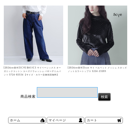
[2026aw新作]SCYE BASICS サイベーシックス オー
[2026aw新作]Scye サイ ベルベット メッシュ スタッズ
ガニックコットン ユーズドウォッシュ バギーデニムパ
ノットカラートップス 1226-23205
ンツ 5726-83536 【サイズ・カラー交換初回無料】
商品検索
ホーム
マイページ
カート