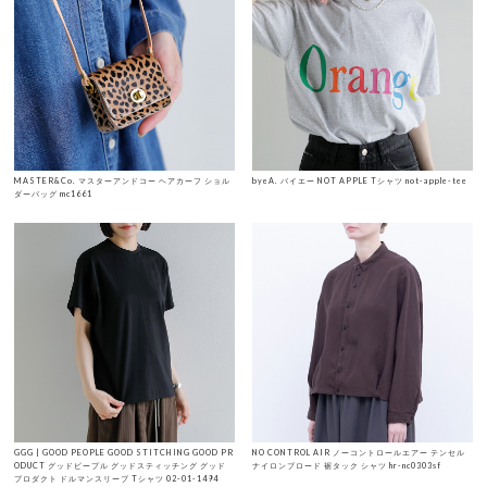
MASTER&Co. マスターアンドコー ヘアカーフ ショル
byeA. バイエー NOT APPLE Tシャツ not-apple-tee
ダーバッグ mc1661
GGG | GOOD PEOPLE GOOD STITCHING GOOD PR
NO CONTROL AIR ノーコントロールエアー テンセル
ODUCT グッドピープル グッドスティッチング グッド
ナイロンブロード 裾タック シャツ hr-nc0303sf
プロダクト ドルマンスリーブ Tシャツ 02-01-1494