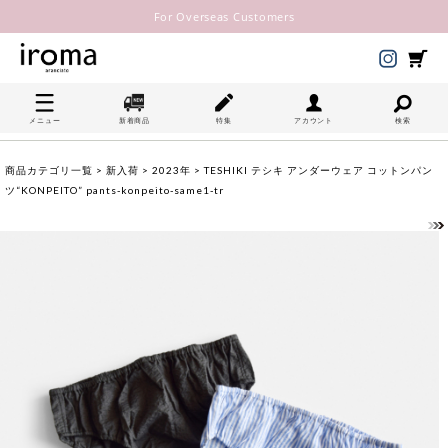
For Overseas Customers
メニュー
新着商品
特集
アカウント
検索
商品カテゴリ一覧
>
新入荷
>
2023年
> TESHIKI テシキ アンダーウェア コットンパン
ツ“KONPEITO” pants-konpeito-same1-tr