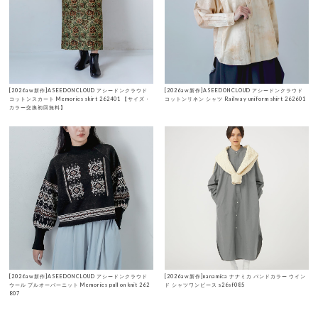
[2026aw新作]ASEEDONCLOUD アシードンクラウド
[2026aw新作]ASEEDONCLOUD アシードンクラウド
コットンスカート Memories skirt 262401 【サイズ・
コットンリネン シャツ Railway uniform shirt 262601
カラー交換初回無料】
[2026aw新作]ASEEDONCLOUD アシードンクラウド
[2026aw新作]nanamica ナナミカ バンドカラー ウイン
ウール プルオーバーニット Memories pull on knit 262
ド シャツワンピース s26sf085
807