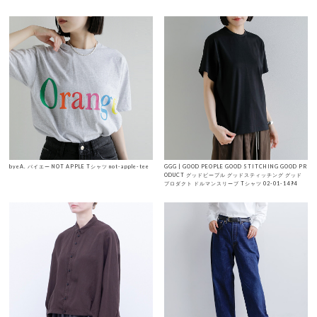
byeA. バイエー NOT APPLE Tシャツ not-apple-tee
GGG | GOOD PEOPLE GOOD STITCHING GOOD PR
ODUCT グッドピープル グッドスティッチング グッド
プロダクト ドルマンスリーブ Tシャツ 02-01-1494