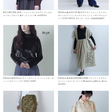
NO CONTROL AIR ノーコントロールエアー テンセル
[2026aw新作]SCYE BASICS サイベーシックス オー
ナイロンブロード 裾タック シャツ hr-nc0303sf
ガニックコットン ユーズドウォッシュ バギーデニムパ
ンツ 5726-83536 【サイズ・カラー交換初回無料】
[2026aw新作]Scye サイ ベルベット メッシュ スタッズ
[2026aw新作]ASEEDONCLOUD アシードンクラウド
ノットカラートップス 1226-23205
コットンシルク ワンピース Memories pullover dress
262301