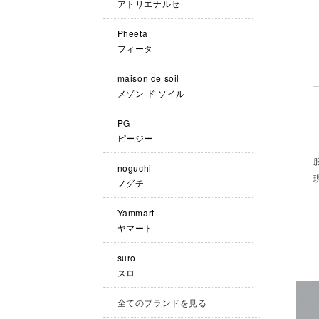
アトリエナルセ
Pheeta
フィータ
maison de soil
メゾン ド ソイル
PG
ピージー
noguchi
ノグチ
Yammart
ヤマート
suro
スロ
全てのブランドを見る