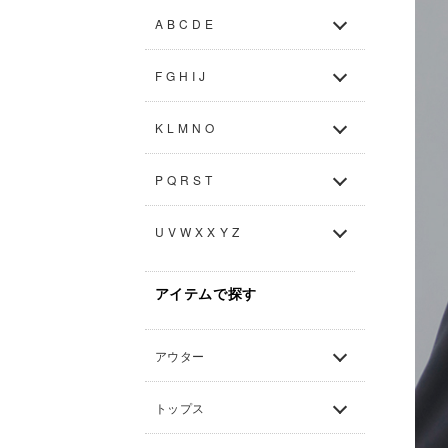
A B C D E
F G H I J
K L M N O
P Q R S T
U V W X X Y Z
アイテムで探す
アウター
トップス