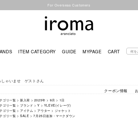
For Overseas Customers
ANDS
ITEM CATEGORY
GUIDE
MYPAGE
CART
っしゃいませ ゲストさん
クーポン情報
テゴリ一覧
>
新入荷
>
2025年
>
9月
>
1日
テゴリ一覧
>
ブランド
>
Y
>
YLEVE(イレーヴ)
テゴリ一覧
>
アイテム
>
アウター
>
ジャケット
テゴリ一覧
>
SALE
>
7月25日追加・マークダウン