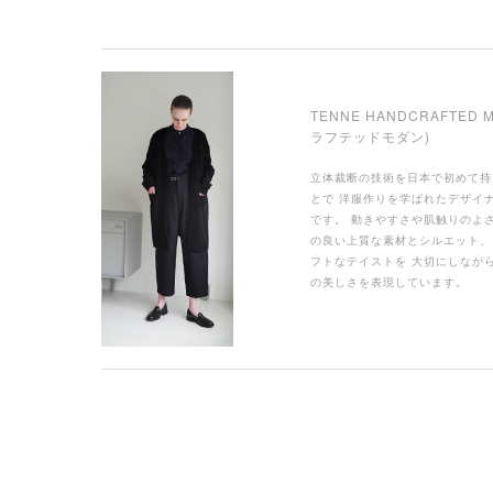
TENNE HANDCRAFTED
ラフテッドモダン)
立体裁断の技術を日本で初めて持
とで 洋服作りを学ばれたデザイナ
です。 動きやすさや肌触りのよ
の良い上質な素材とシルエット、
フトなテイストを 大切にしなが
の美しさを表現しています。