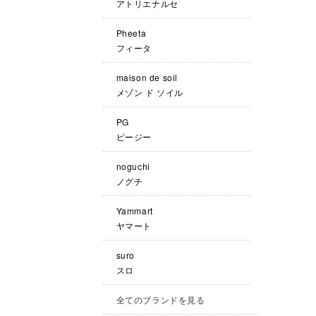
アトリエナルセ
Pheeta
フィータ
maison de soil
メゾン ド ソイル
PG
ピージー
noguchi
ノグチ
Yammart
ヤマート
suro
スロ
全てのブランドを見る