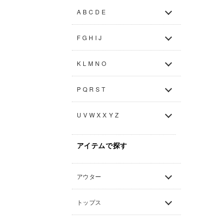
A B C D E
F G H I J
K L M N O
P Q R S T
U V W X X Y Z
アイテムで探す
アウター
トップス