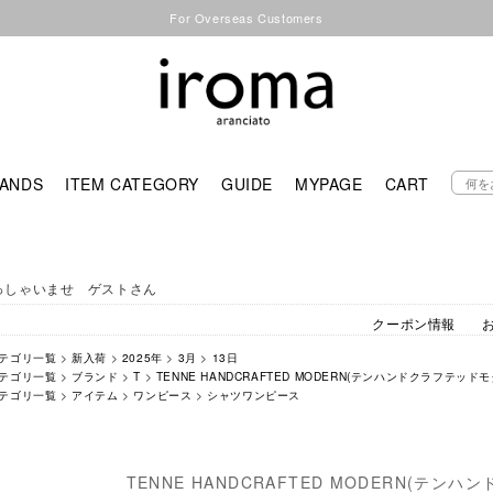
For Overseas Customers
ANDS
ITEM CATEGORY
GUIDE
MYPAGE
CART
っしゃいませ ゲストさん
クーポン情報
テゴリ一覧
>
新入荷
>
2025年
>
3月
>
13日
テゴリ一覧
>
ブランド
>
T
>
TENNE HANDCRAFTED MODERN(テンハンドクラフテッドモ
テゴリ一覧
>
アイテム
>
ワンピース
>
シャツワンピース
TENNE HANDCRAFTED MODERN(テン