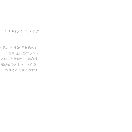
 MODERN(テンハンドク
ち込んだ 小池 千枝氏のも
ー、 都島 圭氏のブランド
さといった機能性、 着心地
 遊び心のあるハンドクラ
ら、 洗練された大人の女性