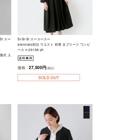
Si スー
Si-Si-Si スースースー
aranciato別注 ウエスト 切替 太プリーツ ワンピ
-
ース n-2515d-yh
業式 入
27,500円
価格 :
(税込)
SOLD OUT