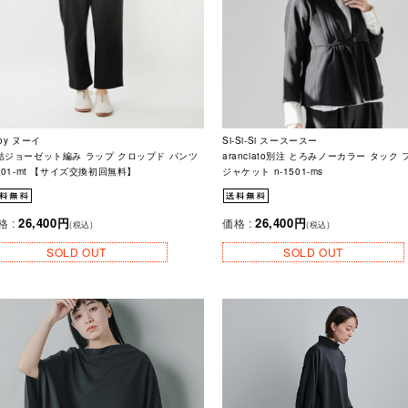
oy ヌーイ
Si-Si-Si スースースー
結ジョーゼット編み ラップ クロップド パンツ
aranciato別注 とろみノーカラー タック
pt01-mt 【サイズ交換初回無料】
ジャケット n-1501-ms
26,400円
26,400円
格 :
価格 :
(税込)
(税込)
SOLD OUT
SOLD OUT