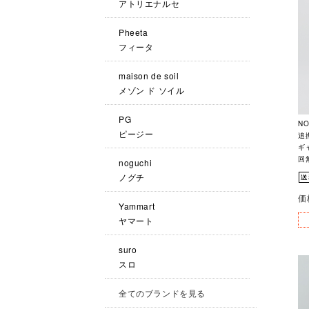
アトリエナルセ
Pheeta
フィータ
maison de soil
メゾン ド ソイル
PG
N
ピージー
追
ギャ
回
noguchi
ノグチ
価
Yammart
ヤマート
suro
スロ
全てのブランドを見る