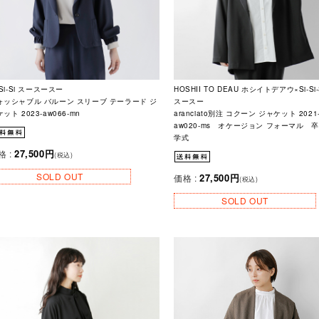
-Si-Si スースースー
HOSHII TO DEAU ホシイトデアウ×Si-Si-
ォッシャブル バルーン スリーブ テーラード ジ
スースー
ット 2023-aw066-mn
aranciato別注 コクーン ジャケット 2021
aw020-ms オケージョン フォーマル 卒
学式
27,500円
格 :
(税込)
SOLD OUT
27,500円
価格 :
(税込)
SOLD OUT