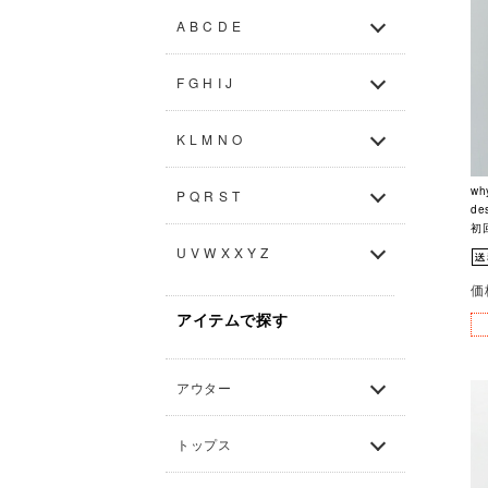
A B C D E
F G H I J
K L M N O
w
P Q R S T
de
初
U V W X X Y Z
価
アイテムで探す
アウター
トップス