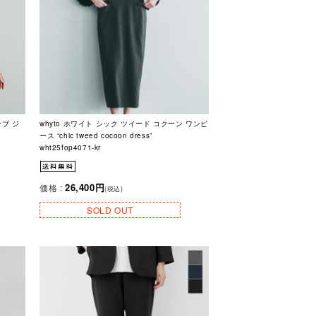
ーブ ジ
whyto ホワイト シック ツイード コクーン ワンピ
ース “chic tweed cocoon dress”
wht25fop4071-kr
26,400円
価格 :
(税込)
SOLD OUT