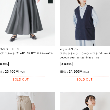
-Si-Si スースースー
whyto ホワイト
ア スカート “FLARE SKIRT” 2023-aw071-
スリットネック コクーン ベスト “slit nec
cocoon vest” wht25hbl4061-ms
23,100円
24,200円
格 :
価格 :
(税込)
(税込)
SOLD OUT
SOLD OUT