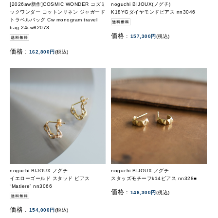
[2026aw新作]COSMIC WONDER コズミ
noguchi BIJOUX(ノグチ)
ックワンダー コットンリネン ジャガード
K18YGダイヤモンドピアス nn3046
トラベルバッグ Cw monogram travel
bag 24cw82073
価格 :
157,300円
(税込)
価格 :
162,800円
(税込)
noguchi BIJOUX ノグチ
noguchi BIJOUX ノグチ
イエローゴールド スタッド ピアス
スタッズモチーフk14ピアス nn328■
“Matiere” nn3066
価格 :
146,300円
(税込)
価格 :
154,000円
(税込)