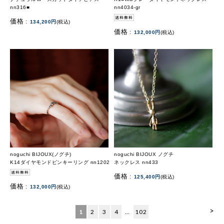
nn316■
nn4034-gr
価格 :
134,200円
(税込)
価格 :
132,000円
(税込)
noguchi BIJOUX(ノグチ)
noguchi BIJOUX ノグチ
K14ダイヤモンドピンキーリング nn1202
ネックレス nn433
価格 :
125,400円
(税込)
価格 :
132,000円
(税込)
>
1
2
3
4
…
102