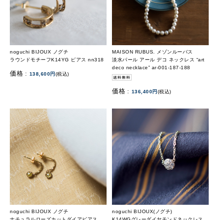
noguchi BIJOUX ノグチ
MAISON RUBUS. メゾンルーバス
ラウンドモチーフK14YG ピアス nn318
淡水パール アール デコ ネックレス “art
deco necklace” ar-001-187-188
価格 :
138,600円
(税込)
価格 :
136,400円
(税込)
noguchi BIJOUX ノグチ
noguchi BIJOUX(ノグチ)
ナチュラルローズカットダイアピアス
K14WGグレーダイヤモンドネックレス