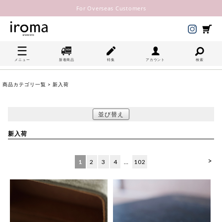
For Overseas Customers
メニュー
新着商品
特集
アカウント
検索
商品カテゴリ一覧
> 新入荷
並び替え
新入荷
>
1
2
3
4
…
102