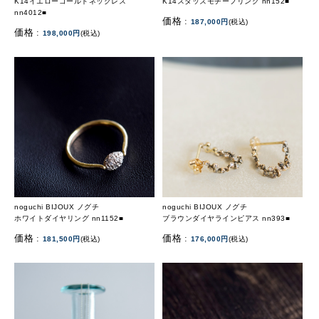
K14イエローゴールドネックレス
K14スタッズモチーフリング nn152■
nn4012■
価格 :
187,000円
(税込)
価格 :
198,000円
(税込)
noguchi BIJOUX ノグチ
noguchi BIJOUX ノグチ
ホワイトダイヤリング nn1152■
ブラウンダイヤラインピアス nn393■
価格 :
価格 :
181,500円
(税込)
176,000円
(税込)