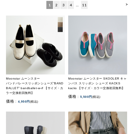
>
1
2
3
4
…
11
Moonstar ムーンスター
Moonstar ムーンスター SKOOLER キャ
バンドバレースリッポンシューズ“BAND
ンバス スリッポン シューズ KACKS
BALLET” bandballet-w-rf 【サイズ・カ
kacks 【サイズ・カラー交換初回無料】
ラー交換初回無料】
価格 :
5,500円
(税込)
価格 :
4,950円
(税込)