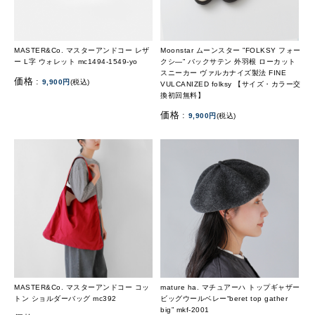
MASTER&Co. マスターアンドコー レザ
Moonstar ムーンスター ”FOLKSY フォー
ー L字 ウォレット mc1494-1549-yo
クシ―” バックサテン 外羽根 ローカット
スニーカー ヴァルカナイズ製法 FINE
価格 :
9,900円
(税込)
VULCANIZED folksy 【サイズ・カラー交
換初回無料】
価格 :
9,900円
(税込)
MASTER&Co. マスターアンドコー コッ
mature ha. マチュアーハ トップギャザー
トン ショルダーバッグ mc392
ビッグウールベレー“beret top gather
big” mkf-2001