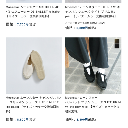
Moonstar ムーンスター SKOOLER JG
Moonstar ムーンスター “LITE PRIM” キ
バレエスニーカー JG BALLET jg-ballet
ャンバス シューズ ライト プリム lite-
【サイズ・カラー交換初回無料】
prim 【サイズ・カラー交換初回無料】
メーカー希望小売価格 8,800円(税込)
価格 :
7,700円
(税込)
価格 :
8,800円
(税込)
Moonstar ムーンスター キャンバス バレ
Moonstar ムーンスター
ー スリッポン シューズ LITE BALLET
ベルベット プリム シューズ “LITE PRIM
lite-ballet 【サイズ・カラー交換初回無
W” lite-prim-w-kk 【サイズ・カラー交換
料】
初回無料】
価格 :
価格 :
8,800円
(税込)
8,800円
(税込)