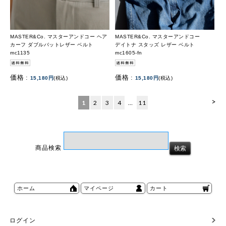
MASTER&Co. マスターアンドコー ヘア
MASTER&Co. マスターアンドコー
カーフ ダブルバットレザー ベルト
デイトナ スタッズ レザー ベルト
mc1135
mc1605-fn
価格 :
価格 :
15,180円
(税込)
15,180円
(税込)
>
1
2
3
4
…
11
商品検索
ホーム
マイページ
カート
ログイン