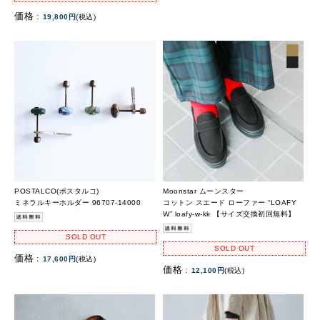
価格 :
19,800円
(税込)
POSTALCO(ポスタルコ)
Moonstar ムーンスター
ミネラルキーホルダー 96707-14000
コットン スエード ローファー “LOAFY
W” loafy-w-kk 【サイズ交換初回無料】
SOLD OUT
SOLD OUT
価格 :
17,600円
(税込)
価格 :
12,100円
(税込)