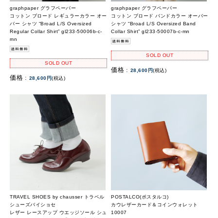
graphpaper グラフペーパー
graphpaper グラフペーパー
コットン ブロード レギュラーカラー オー
コットン ブロード バンドカラー オーバー
バー シャツ “Broad L/S Oversized
シャツ “Broad L/S Oversized Band
Regular Collar Shirt” gl233-50006b-c-
Collar Shirt” gl233-50007b-c-mn
mn
SOLD OUT
SOLD OUT
価格 :
28,600円
(税込)
価格 :
28,600円
(税込)
TRAVEL SHOES by chausser トラベル
POSTALCO(ポスタルコ)
シューズバイショセ
カウレザーカード＆コインウォレット
レザー レースアップ ウエッジソール シュ
10007