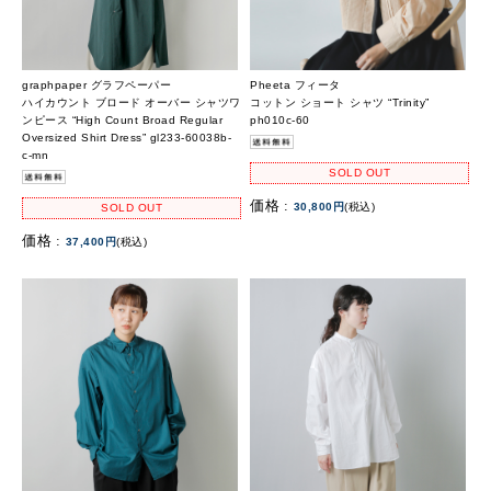
graphpaper グラフペーパー
Pheeta フィータ
ハイカウント ブロード オーバー シャツワ
コットン ショート シャツ “Trinity”
ンピース “High Count Broad Regular
ph010c-60
Oversized Shirt Dress” gl233-60038b-
c-mn
SOLD OUT
価格 :
30,800円
(税込)
SOLD OUT
価格 :
37,400円
(税込)