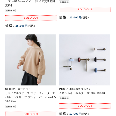
ーズ tr-007-same1-fn 【サイズ交換初回
無料】
SOLD OUT
価格 :
22,000円
(税込)
SOLD OUT
価格 :
25,300円
(税込)
SI-HIRAI スーヒライ
POSTALCO(ポスタルコ)
リサイクルフリース ツリークォーターズ
ミネラルキーホルダー 96707-13000
バルーンスリーブ プルオーバー chaw23-
3803lv-tr
SOLD OUT
価格 :
17,600円
(税込)
SOLD OUT