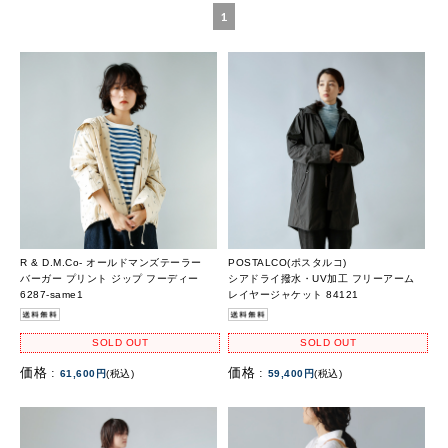
1
R & D.M.Co- オールドマンズテーラー
POSTALCO(ポスタルコ)
バーガー プリント ジップ フーディー
シアドライ撥水・UV加工 フリーアーム
6287-same1
レイヤージャケット 84121
SOLD OUT
SOLD OUT
価格 :
価格 :
61,600円
(税込)
59,400円
(税込)