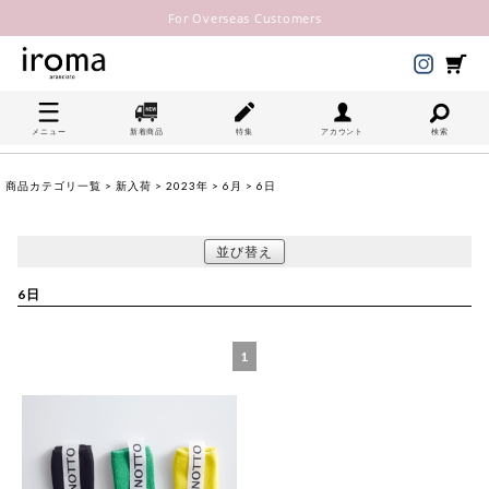
For Overseas Customers
メニュー
新着商品
特集
アカウント
検索
商品カテゴリ一覧
>
新入荷
>
2023年
>
6月
> 6日
並び替え
6日
1