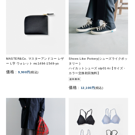
MASTER&Co. マスターアンドコー レザ
Shoes Like Pottery(シューズライクポッ
ー L字 ウォレット mc1494-1549-yo
タリー )
ハイカットシューズ slp01-hi【サイズ・
価格 :
9,900円
(税込)
カラー交換初回無料】
価格 :
12,100円
(税込)