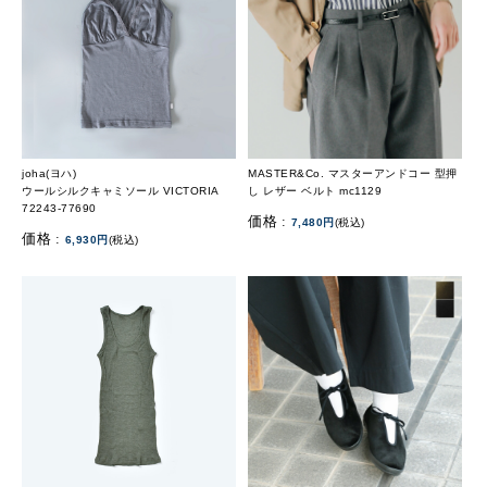
joha(ヨハ)
MASTER&Co. マスターアンドコー 型押
ウールシルクキャミソール VICTORIA
し レザー ベルト mc1129
72243-77690
価格 :
7,480円
(税込)
価格 :
6,930円
(税込)