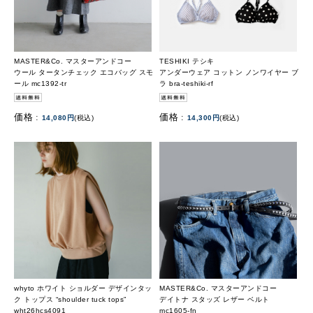
MASTER&Co. マスターアンドコー
TESHIKI テシキ
ウール タータンチェック エコバッグ スモ
アンダーウェア コットン ノンワイヤー ブ
ール mc1392-tr
ラ bra-teshiki-rf
価格 :
価格 :
14,080円
(税込)
14,300円
(税込)
whyto ホワイト ショルダー デザインタッ
MASTER&Co. マスターアンドコー
ク トップス “shoulder tuck tops”
デイトナ スタッズ レザー ベルト
wht26hcs4091
mc1605-fn