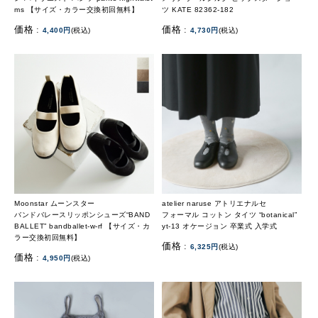
ms 【サイズ・カラー交換初回無料】
ツ KATE 82362-182
価格 :
価格 :
4,400円
(税込)
4,730円
(税込)
Moonstar ムーンスター
atelier naruse アトリエナルセ
バンドバレースリッポンシューズ“BAND
フォーマル コットン タイツ “botanical”
BALLET” bandballet-w-rf 【サイズ・カ
yt-13 オケージョン 卒業式 入学式
ラー交換初回無料】
価格 :
6,325円
(税込)
価格 :
4,950円
(税込)