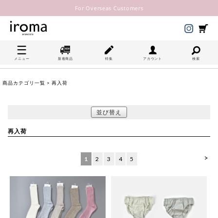
For Overseas Customers
メニュー
新着商品
特集
アカウント
検索
商品カテゴリ一覧
> 再入荷
並び替え
再入荷
>
1
2
3
4
5