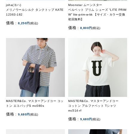
joha(ヨハ)
Moonstar ムーンスター
メリノウールシルク タンクトップ KATE
ベルベット プリム シューズ “LITE PRIM
12363-182
W” lite-prim-w-kk 【サイズ・カラー交換
初回無料】
価格 :
8,250円
(税込)
価格 :
8,800円
(税込)
MASTER&Co. マスターアンドコー コッ
MASTER&Co. マスターアンドコー
トン エコバッグS mc080s
コットン アルファベット Tシャツ
mc514-rf
価格 :
9,680円
(税込)
価格 :
9,680円
(税込)