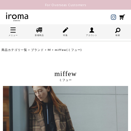
For Overseas Customers
メニュー
新着商品
特集
アカウント
検索
商品カテゴリ一覧
>
ブランド
>
M
> miffew(ミフュー)
miffew
ミフュー