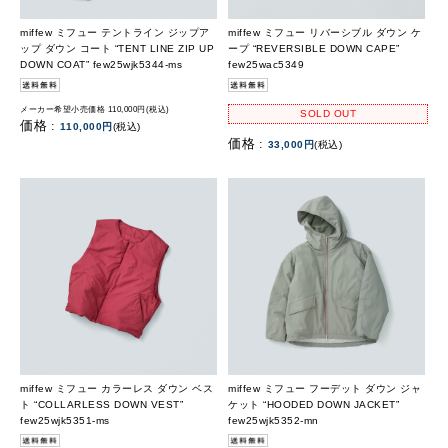
miffew ミフュー テントライン ジップア
miffew ミフュー リバーシブル ダウン ケ
ップ ダウン コート “TENT LINE ZIP UP
ープ “REVERSIBLE DOWN CAPE”
DOWN COAT” few25wjk5344-ms
few25wac5349
メーカー希望小売価格 110,000円(税込)
SOLD OUT
価格 :
110,000円
(税込)
価格 :
33,000円
(税込)
miffew ミフュー カラーレス ダウン ベス
miffew ミフュー フーデット ダウン ジャ
ト “COLLARLESS DOWN VEST”
ケット “HOODED DOWN JACKET”
few25wjk5351-ms
few25wjk5352-mn