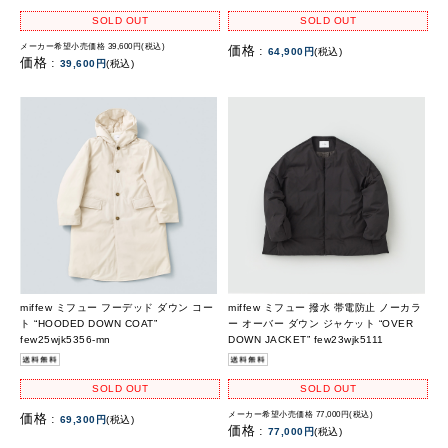
SOLD OUT
SOLD OUT
メーカー希望小売価格 39,600円(税込)
価格 :
64,900円
(税込)
価格 :
39,600円
(税込)
miffew ミフュー フーデッド ダウン コー
miffew ミフュー 撥水 帯電防止 ノーカラ
ト “HOODED DOWN COAT”
ー オーバー ダウン ジャケット “OVER
few25wjk5356-mn
DOWN JACKET” few23wjk5111
SOLD OUT
SOLD OUT
メーカー希望小売価格 77,000円(税込)
価格 :
69,300円
(税込)
価格 :
77,000円
(税込)