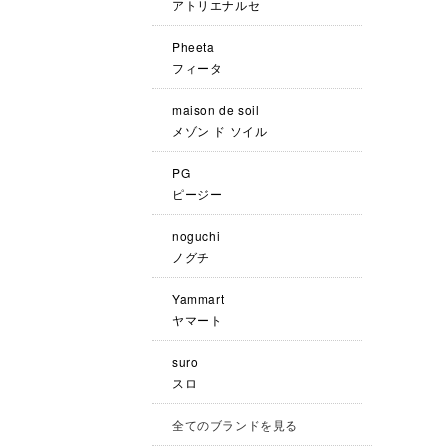
アトリエナルセ
Pheeta
フィータ
maison de soil
メゾン ド ソイル
PG
ピージー
noguchi
ノグチ
Yammart
ヤマート
suro
スロ
全てのブランドを見る