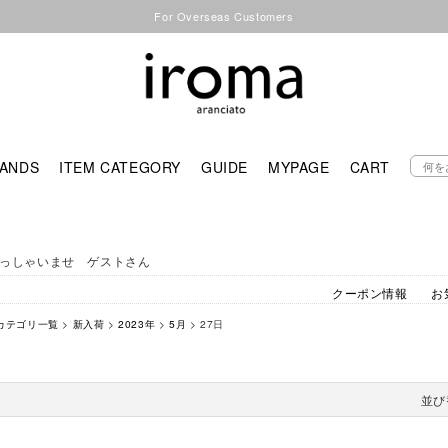
For Overseas Customers
ANDS
ITEM CATEGORY
GUIDE
MYPAGE
CART
っしゃいませ ゲストさん
クーポン情報
お
カテゴリ一覧
>
新入荷
>
2023年
>
5月
> 27日
並び