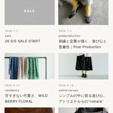
2026.7.3
2026.7.2
sale
postproduction
26 S/S SALE START
刺繍と定番が描く、遊び心と
普遍性｜Post Production
2026.6.23
2026.6.18
randdmco
ateliernaruse
甘すぎない可愛さ、WILD
シンプルの中に宿る遊び心。
BERRY FLORAL
アトリエナルセの”nohara”