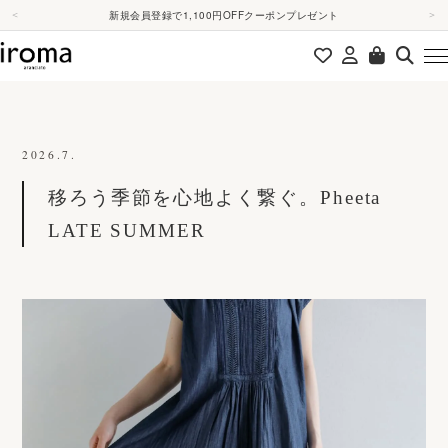
本文へスキップ
iroma会員様は10%ポイント還元
＜
＞
新規会員登録で1,100円OFFクーポンプレゼント
2026.7.
移ろう季節を心地よく繋ぐ。Pheeta
LATE SUMMER