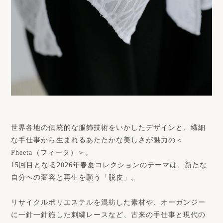
世界各地の伝統的な服飾技術をいかしたデザインと、繊細
な手仕事から生まれるあたたかな美しさが魅力の＜
Pheeta（フィータ）＞。
15回目となる2026年春夏コレクションのテーマは、新たな
自分への変容と再生を願う「脱皮」。
リサイクルポリエステルを混紡した素材や、オーガンジー
に一針一針施した刺繍レースなど、古来の手仕事と現代の