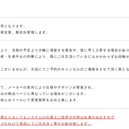
販売となります。
入荷次第、順次出荷致します。
により、当初の予定より大幅に遅延する場合や、逆に早く入荷する場合があ
減産・生産中止の判断により、既にご注文頂いているにもかかわらずお品物
訳ございませんが、欠品にてご予約のキャンセルのご連絡をさせて頂く形と
にて、メーカーの意向により仕様やデザインが変更され、
済みの商品ページと異なっている場合がございます。
お知らせメールにて変更箇所をお伝え致します。
が異なりましてもシステムの仕様上ご請求の分割は出来かねますので
カゴをわけて単品にてご注文頂く事をお勧め致します。