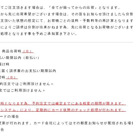
にてご注文頂きます場合は、『全てが揃ってからの出荷』となります。
のから先に出荷希望がございます場合は、その旨をお知らせ頂けましたら分
注文頂いた状態の想定にて、お荷物ごとの送料・手数料等の再計算となりま
様によりご請求は分割が出来かねます為、先に出荷となるお荷物がございま
済処理となります事を予めご承知置き下さい。
 商品出荷時
（※）
払い期限以内（前払い）
届け時
後に届く請求書のお支払い期限以内
荷時
（※）
 ＜予約注文ではご利用頂けません＞
約注文ではご利用頂けません＞
荷時となります為、予約注文では確定までにある程度の期間が開きます。
のシステム」により、定期的にカード状態のチェック処理が行われます。
ードの場合
の更新が行われます。カード会社によってはその都度お知らせが配信される場
場合