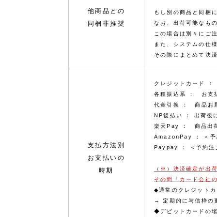
他商品との
もし別の商品と同梱
同梱非推奨
なお、出荷可能なも
この場合は別々にご
また、システムの仕
その際にまとめて決
クレジットカード ：
各種振込系 ： お支
代金引換 ： 商品お
NP後払い ： 出荷
楽天Pay ： 商品出
AmazonPay ：
支払方法別
Paypay ： ＜予
お支払いの
（※）決済確定が出
時期
その間「カード会社
◆通常のクレジットカ
→ 定期的に与信枠
◆デビットカードの