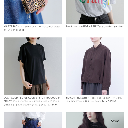
MASTER&Co. マスターアンドコー ヘアカーフ ショル
byeA. バイエー NOT APPLE Tシャツ not-apple-tee
ダーバッグ mc1661
GGG | GOOD PEOPLE GOOD STITCHING GOOD PR
NO CONTROL AIR ノーコントロールエアー テンセル
ODUCT グッドピープル グッドスティッチング グッド
ナイロンブロード 裾タック シャツ hr-nc0303sf
プロダクト ドルマンスリーブ Tシャツ 02-01-1494