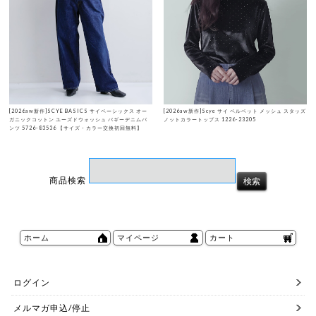
[2026aw新作]SCYE BASICS サイベーシックス オー
[2026aw新作]Scye サイ ベルベット メッシュ スタッズ
ガニックコットン ユーズドウォッシュ バギーデニムパ
ノットカラートップス 1226-23205
ンツ 5726-83536 【サイズ・カラー交換初回無料】
商品検索
ホーム
マイページ
カート
ログイン
メルマガ申込/停止