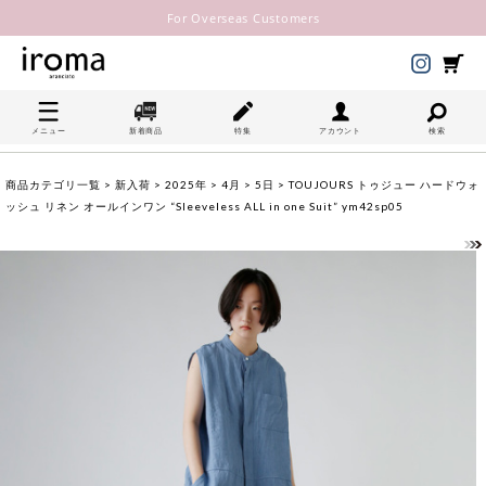
For Overseas Customers
メニュー
新着商品
特集
アカウント
検索
商品カテゴリ一覧
>
新入荷
>
2025年
>
4月
>
5日
> TOUJOURS トゥジュー ハードウォ
ッシュ リネン オールインワン “Sleeveless ALL in one Suit” ym42sp05