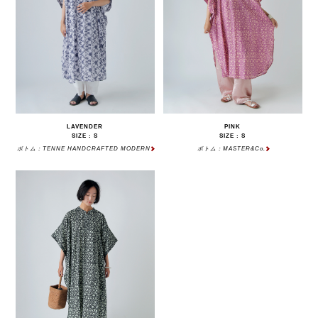
LAVENDER
PINK
SIZE : S
SIZE : S
ボトム：TENNE HANDCRAFTED MODERN
ボトム：MASTER&Co.