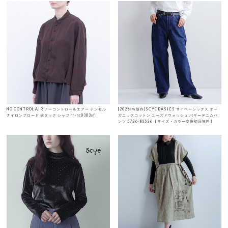
NO CONTROL AIR ノーコントロールエアー テンセル
[2026aw新作]SCYE BASICS サイベーシックス オー
ナイロンブロード 裾タック シャツ hr-nc0303sf
ガニックコットン ユーズドウォッシュ バギーデニムパ
ンツ 5726-83536 【サイズ・カラー交換初回無料】