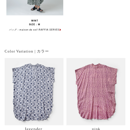
MINT
SIZE : M
バッグ：maison de soil RAFFIA SERIES
Color Variation | カラー