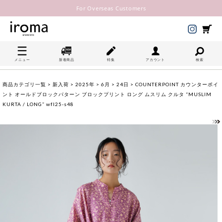
For Overseas Customers
メニュー
新着商品
特集
アカウント
検索
商品カテゴリ一覧
>
新入荷
>
2025年
>
6月
>
24日
> COUNTERPOINT カウンターポイ
ント オールドブロックパターン ブロックプリント ロング ムスリム クルタ “MUSLIM
KURTA / LONG” wfl25-s48