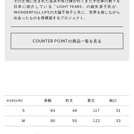
その土地に生まれた道具や受け継がれてきた手仕事の数々を
日本に紹介している「LIGHT YEARS」の細矢直子氏が、
WONDERFULL LIFEの大脇千加子と共に、世界を旅しながら
出会ったものを再構築するプロジェクト。
COUNTER POINTの商品一覧を見る
size(cm)
身幅
裄丈
着丈
袖口
S
84
48
117
31
M
90
50
122
33