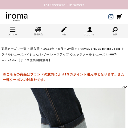
For Overseas Customers
メニュー
新着商品
特集
アカウント
検索
商品カテゴリ一覧
>
新入荷
>
2023年
>
8月
>
29日
> TRAVEL SHOES by chausser ト
ラベルシューズバイショセ レザー レースアップ ウエッジソール シューズ tr-007-
same1-fn 【サイズ交換初回無料】
※こちらの商品はブランドの意向により1%のポイント還元率となります。また
一部クーポンの対象外です。