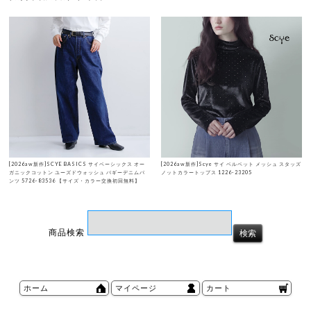
[2026aw新作]SCYE BASICS サイベーシックス オー
[2026aw新作]Scye サイ ベルベット メッシュ スタッズ
ガニックコットン ユーズドウォッシュ バギーデニムパ
ノットカラートップス 1226-23205
ンツ 5726-83536 【サイズ・カラー交換初回無料】
商品検索
ホーム
マイページ
カート