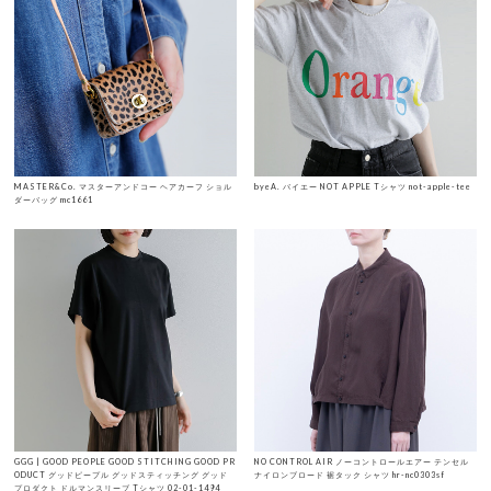
MASTER&Co. マスターアンドコー ヘアカーフ ショル
byeA. バイエー NOT APPLE Tシャツ not-apple-tee
ダーバッグ mc1661
GGG | GOOD PEOPLE GOOD STITCHING GOOD PR
NO CONTROL AIR ノーコントロールエアー テンセル
ODUCT グッドピープル グッドスティッチング グッド
ナイロンブロード 裾タック シャツ hr-nc0303sf
プロダクト ドルマンスリーブ Tシャツ 02-01-1494