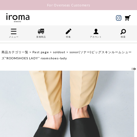
For Overseas Customers
メニュー
新着商品
特集
アカウント
検索
商品カテゴリ一覧
>
Past page
>
soldout
> sonor(ソナー)ピッグスキンルームシュー
ズ“ROOMSHOES LADY” roomshoes-lady