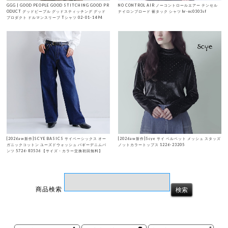
GGG | GOOD PEOPLE GOOD STITCHING GOOD PR
NO CONTROL AIR ノーコントロールエアー テンセル
ODUCT グッドピープル グッドスティッチング グッド
ナイロンブロード 裾タック シャツ hr-nc0303sf
プロダクト ドルマンスリーブ Tシャツ 02-01-1494
[2026aw新作]SCYE BASICS サイベーシックス オー
[2026aw新作]Scye サイ ベルベット メッシュ スタッズ
ガニックコットン ユーズドウォッシュ バギーデニムパ
ノットカラートップス 1226-23205
ンツ 5726-83536 【サイズ・カラー交換初回無料】
商品検索