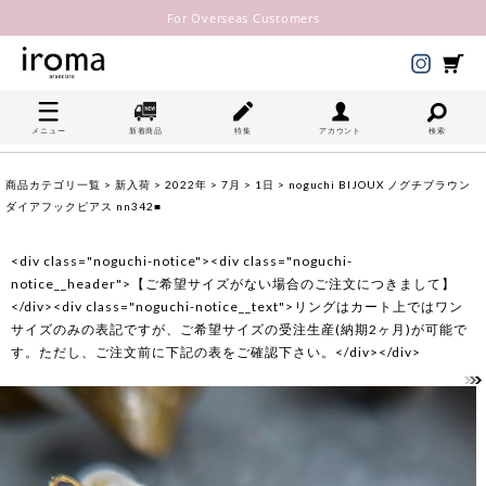
For Overseas Customers
メニュー
新着商品
特集
アカウント
検索
商品カテゴリ一覧
>
新入荷
>
2022年
>
7月
>
1日
> noguchi BIJOUX ノグチブラウン
ダイアフックピアス nn342■
<div class="noguchi-notice"><div class="noguchi-
notice__header">【ご希望サイズがない場合のご注文につきまして】
</div><div class="noguchi-notice__text">リングはカート上ではワン
サイズのみの表記ですが、ご希望サイズの受注生産(納期2ヶ月)が可能で
す。ただし、ご注文前に下記の表をご確認下さい。</div></div>