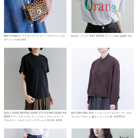
MASTER&Co. マスターアンドコー ヘアカーフ ショル
byeA. バイエー NOT APPLE Tシャツ not-apple-tee
ダーバッグ mc1661
GGG | GOOD PEOPLE GOOD STITCHING GOOD PR
NO CONTROL AIR ノーコントロールエアー テンセル
ODUCT グッドピープル グッドスティッチング グッド
ナイロンブロード 裾タック シャツ hr-nc0303sf
プロダクト ドルマンスリーブ Tシャツ 02-01-1494