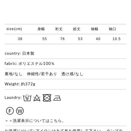
size(cm)
身幅
裄丈
総丈
袖幅
袖口
38
55
76
53
40
10.5
country: 日本製
fabric: ポリエステル100％
裏地/なし 伸縮性/若干あり 透け感/なし
Weight: 約372g
Laundry:
＞＞洗濯表示についてはこちら。
お洗濯について: アイロンはあて布を使用して下さい。 タンブラ