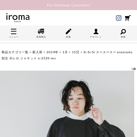
For Overseas Customers
メニュー
新着商品
特集
アカウント
検索
商品カテゴリ一覧
>
新入荷
>
2024年
>
1月
>
15日
> Si-Si-Si スースースー aranciato
別注 ボレロ ジャケット n-2520-ms