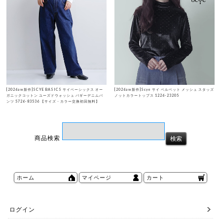
[2026aw新作]SCYE BASICS サイベーシックス オー
[2026aw新作]Scye サイ ベルベット メッシュ スタッズ
ガニックコットン ユーズドウォッシュ バギーデニムパ
ノットカラートップス 1226-23205
ンツ 5726-83536 【サイズ・カラー交換初回無料】
商品検索
ホーム
マイページ
カート
ログイン