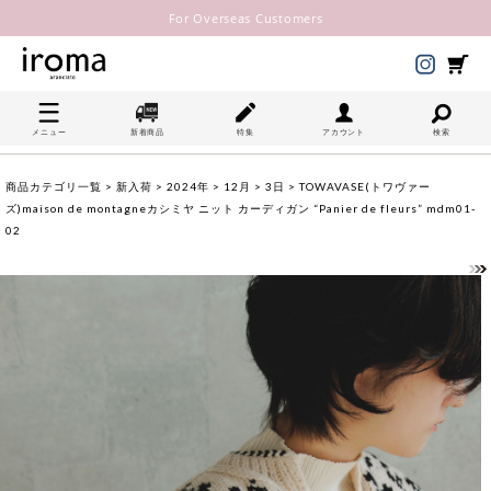
For Overseas Customers
メニュー
新着商品
特集
アカウント
検索
商品カテゴリ一覧
>
新入荷
>
2024年
>
12月
>
3日
> TOWAVASE(トワヴァー
ズ)maison de montagneカシミヤ ニット カーディガン “Panier de fleurs” mdm01-
02