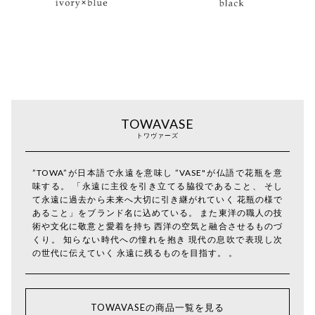
TOWAVASE
トワヴァーズ
”TOWA”が日本語で永遠を意味し ”VASE"が仏語で花瓶を意
味する。 「永遠に主役を引き立てる脇役であること、 そし
て永遠に過去から未来へ大切に引き継がれていく 花瓶の様で
あること」をブランド名に込めている。 また東洋の職人の技
術や文化に敬意と愛着を持ち 西洋の空気と融合させるものづ
くり。 知らない時代への憧れを抱き 現代の息吹で表現し次
の世代に伝えていく 永遠に残るものを目指す。 。
TOWAVASEの商品一覧を見る