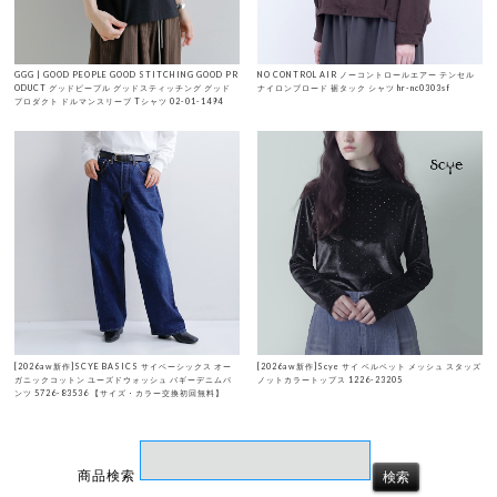
GGG | GOOD PEOPLE GOOD STITCHING GOOD PR
NO CONTROL AIR ノーコントロールエアー テンセル
ODUCT グッドピープル グッドスティッチング グッド
ナイロンブロード 裾タック シャツ hr-nc0303sf
プロダクト ドルマンスリーブ Tシャツ 02-01-1494
[2026aw新作]SCYE BASICS サイベーシックス オー
[2026aw新作]Scye サイ ベルベット メッシュ スタッズ
ガニックコットン ユーズドウォッシュ バギーデニムパ
ノットカラートップス 1226-23205
ンツ 5726-83536 【サイズ・カラー交換初回無料】
商品検索