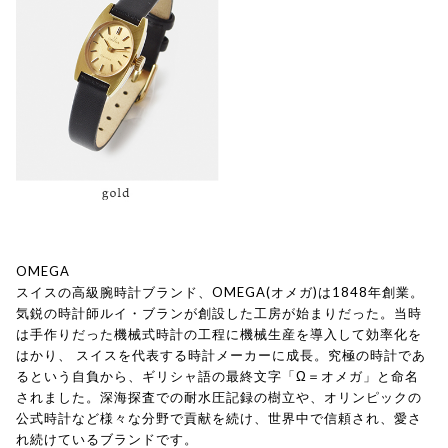
OMEGA
スイスの高級腕時計ブランド、OMEGA(オメガ)は1848年創業。
気鋭の時計師ルイ・ブランが創設した工房が始まりだった。当時
は手作りだった機械式時計の工程に機械生産を導入して効率化を
はかり、 スイスを代表する時計メーカーに成長。究極の時計であ
るという自負から、ギリシャ語の最終文字「Ω＝オメガ」と命名
されました。深海探査での耐水圧記録の樹立や、オリンピックの
公式時計など様々な分野で貢献を続け、世界中で信頼され、愛さ
れ続けているブランドです。