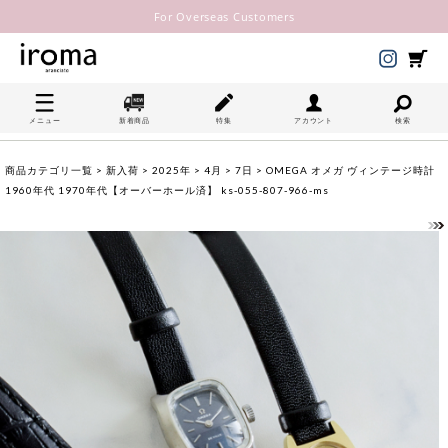
For Overseas Customers
メニュー
新着商品
特集
アカウント
検索
商品カテゴリ一覧
>
新入荷
>
2025年
>
4月
>
7日
> OMEGA オメガ ヴィンテージ時計
1960年代 1970年代【オーバーホール済】 ks-055-807-966-ms