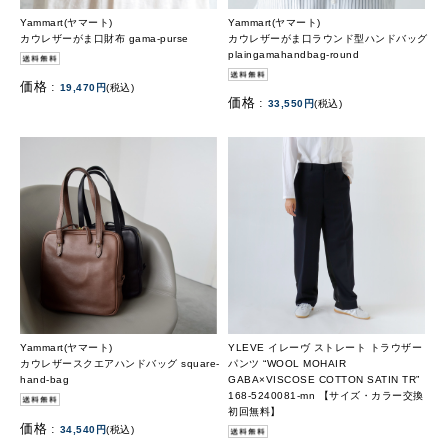
Yammart(ヤマート)
Yammart(ヤマート)
カウレザーがま口財布 gama-purse
カウレザーがま口ラウンド型ハンドバッグ
plaingamahandbag-round
価格 :
19,470円
(税込)
価格 :
33,550円
(税込)
Yammart(ヤマート)
YLEVE イレーヴ ストレート トラウザー
カウレザースクエアハンドバッグ square-
パンツ “WOOL MOHAIR
hand-bag
GABA×VISCOSE COTTON SATIN TR”
168-5240081-mn 【サイズ・カラー交換
初回無料】
価格 :
34,540円
(税込)