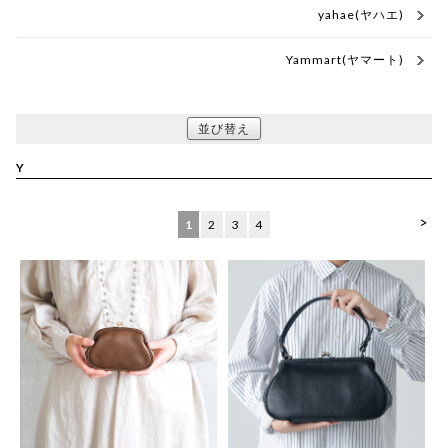
yahae(ヤハエ)
Yammart(ヤマート)
並び替え
Y
>
1
2
3
4