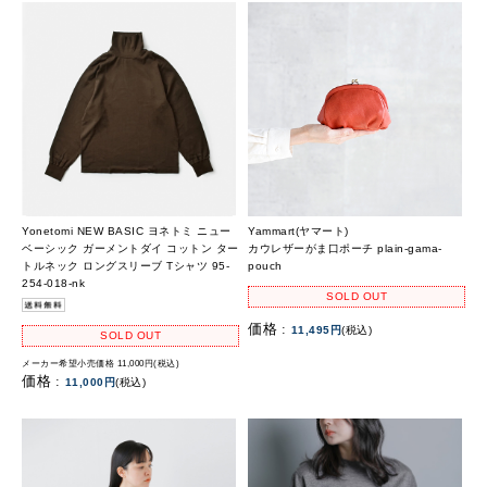
Yonetomi NEW BASIC ヨネトミ ニュー
Yammart(ヤマート)
ベーシック ガーメントダイ コットン ター
カウレザーがま口ポーチ plain-gama-
トルネック ロングスリーブ Tシャツ 95-
pouch
254-018-nk
SOLD OUT
価格 :
11,495円
(税込)
SOLD OUT
メーカー希望小売価格 11,000円(税込)
価格 :
11,000円
(税込)