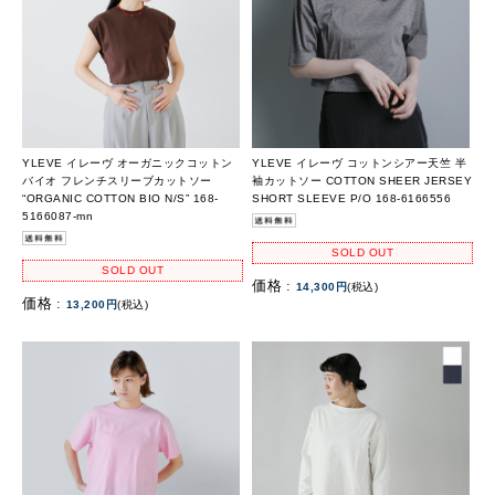
YLEVE イレーヴ オーガニックコットン
YLEVE イレーヴ コットンシアー天竺 半
バイオ フレンチスリーブカットソー
袖カットソー COTTON SHEER JERSEY
“ORGANIC COTTON BIO N/S” 168-
SHORT SLEEVE P/O 168-6166556
5166087-mn
SOLD OUT
SOLD OUT
価格 :
14,300円
(税込)
価格 :
13,200円
(税込)