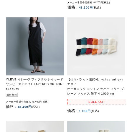
メーカー希望小売価格 46,200円(税込)
価格 :
46,200円
(税込)
YLEVE イレーヴ フィブリル レイヤード
【ゆうパケット選択可】yahae sui ヤハ
ワンピース FIBRIL LAYERED OP 168-
エスイ
6155069
オーガニック コットン ラバー フリー プ
レーン ソックス 靴下 4-1000-mn
SOLD OUT
メーカー希望小売価格 48,400円(税込)
価格 :
48,400円
(税込)
価格 :
1,980円
(税込)