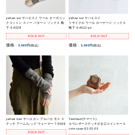
yahae sui ヤハエスイ ウール オーガニッ
yahae sui ヤハエスイ
クコットン スノー パターン ソックス 靴
リサイクル ウール ローゲージ ソックス
下 4-4028
靴下 4-4012-yo
SOLD OUT
SOLD OUT
価格 :
価格 :
3,080円
(税込)
3,080円
(税込)
yahae kan ヤハエカン アルパカ モス ス
Yammart(ヤマート)
テッチ アーム/レッグ ウォーマー 7-5009
カウレザーステッチがま口コインケース
coin-case-01-02-03
SOLD OUT