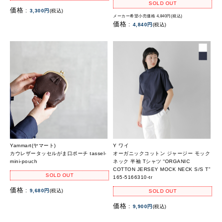
SOLD OUT
価格 :
3,300円
(税込)
メーカー希望小売価格 4,840円(税込)
価格 :
4,840円
(税込)
Yammart(ヤマート)
Y ワイ
カウレザータッセルがま口ポーチ tassel-
オーガニックコットン ジャージー モック
mini-pouch
ネック 半袖 Tシャツ “ORGANIC
COTTON JERSEY MOCK NECK S/S T”
SOLD OUT
165-5166310-tr
価格 :
9,680円
(税込)
SOLD OUT
価格 :
9,900円
(税込)