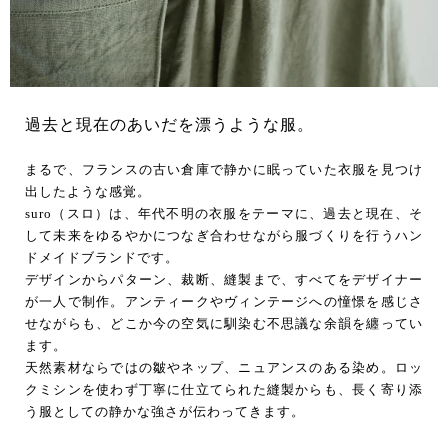
過去と現在のあいだを漂うような服。
まるで、フランスの古い倉庫で静かに眠っていた衣服を見つけ
出したような感覚。
suro（スロ）は、年代不明の衣服をテーマに、過去と現在、そ
して未来をゆるやかにつなぎ合わせながら服づくりを行うハン
ドメイドブランドです。
デザインからパターン、裁断、縫製まで、すべてをデザイナー
が一人で制作。アンティークやヴィンテージへの憧憬を感じさ
せながらも、どこか今の空気に馴染む不思議な余韻を纏ってい
ます。
天然素材ならではの皺やネップ、ニュアンスのある染め。ロッ
クミシンを使わず丁寧に仕立てられた縫製からも、長く寄り添
う服としての静かな強さが伝わってきます。