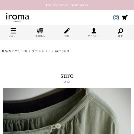
For Overseas Customers
メニュー
新着商品
特集
アカウント
検索
商品カテゴリ一覧
>
ブランド
>
S
> suro(スロ)
suro
スロ