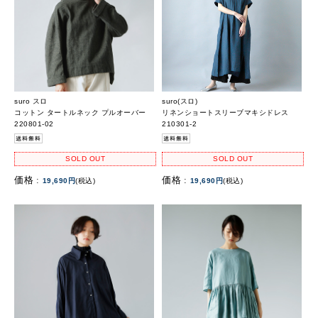
suro スロ
suro(スロ)
コットン タートルネック プルオーバー
リネンショートスリーブマキシドレス
220801-02
210301-2
SOLD OUT
SOLD OUT
価格 :
価格 :
19,690円
(税込)
19,690円
(税込)