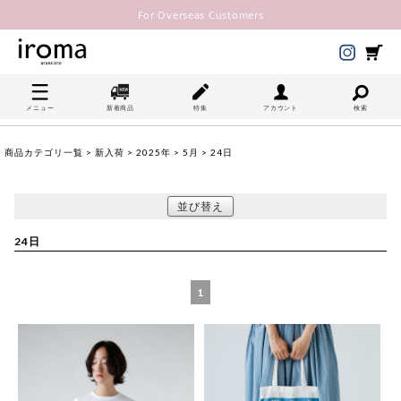
For Overseas Customers
メニュー
新着商品
特集
アカウント
検索
商品カテゴリ一覧
>
新入荷
>
2025年
>
5月
> 24日
並び替え
24日
1