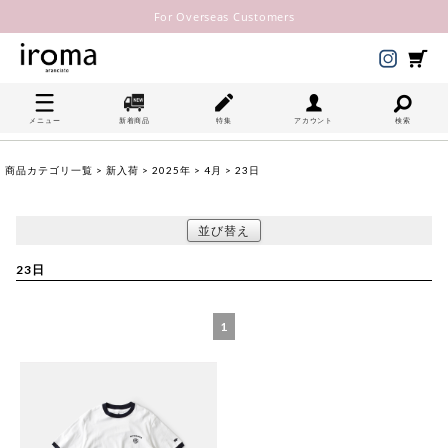
For Overseas Customers
メニュー
新着商品
特集
アカウント
検索
商品カテゴリ一覧
>
新入荷
>
2025年
>
4月
> 23日
並び替え
23日
1