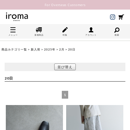
For Overseas Customers
メニュー
新着商品
特集
アカウント
検索
商品カテゴリ一覧
>
新入荷
>
2025年
>
2月
> 20日
並び替え
20日
1